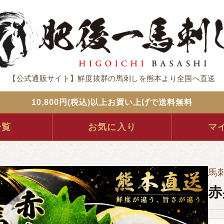
【公式通販サイト】鮮度抜群の馬刺しを熊本より全国へ直送
10,800円(税込)以上お買い上げで送料無料
一覧
お気に入り
マ
馬
赤