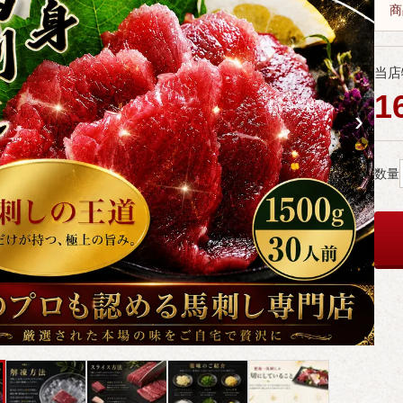
商
当店
1
›