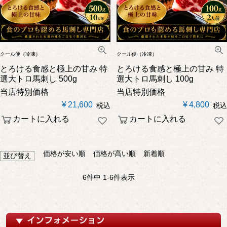
クール便（冷凍）
クール便（冷凍）
とろける食感と極上の甘み
特
とろける食感と極上の甘み
特
選大トロ馬刺し 500g
選大トロ馬刺し 100g
当店特別価格
当店特別価格
¥
21,600
¥
4,800
税込
税込
カートに入れる
カートに入れる
価格が安い順
価格が高い順
新着順
並び替え
6
件中
1
-
6
件表示